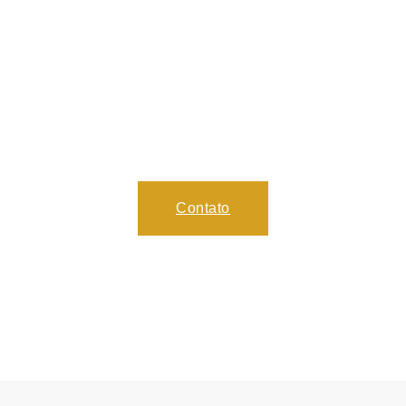
OPORTUNIDADE
DE SE HOSPEDAR
CONOSCO
Ser hóspede do nosso hotel é mais do que uma estadia, é
uma experiência de conforto e hospitalidade.
Contato